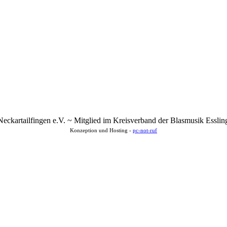
eckartailfingen e.V. ~ Mitglied im Kreisverband der Blasmusik Essli
Konzeption und Hosting -
pc-not-ruf